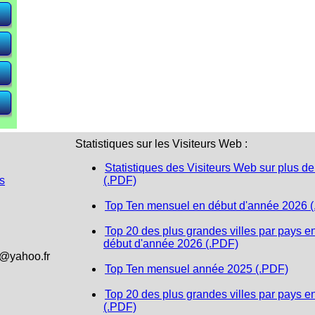
e)
e)
e)
Statistiques sur les Visiteurs Web :
Statistiques des Visiteurs Web sur plus de
s
(.PDF)
Top Ten mensuel en début d'année 2026 
Top 20 des plus grandes villes par pays e
début d'année 2026 (.PDF)
1@yahoo.fr
Top Ten mensuel année 2025 (.PDF)
Top 20 des plus grandes villes par pays e
(.PDF)