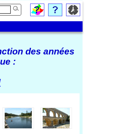
nction des années
ue :
d