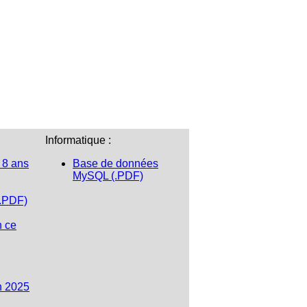
Informatique :
 8 ans
Base de données
MySQL (.PDF)
(.PDF)
n ce
n 2025