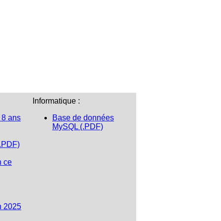
Informatique :
 8 ans
Base de données
MySQL (.PDF)
(.PDF)
n ce
n 2025