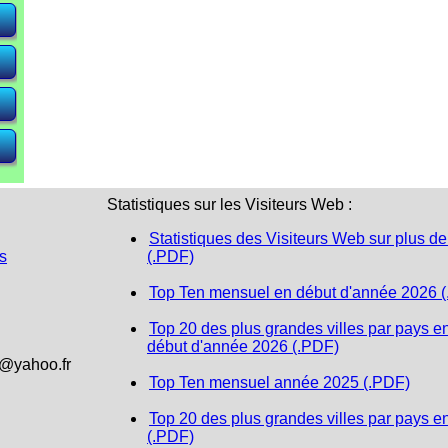
e)
e)
e)
Statistiques sur les Visiteurs Web :
Statistiques des Visiteurs Web sur plus de
s
(.PDF)
Top Ten mensuel en début d'année 2026 
Top 20 des plus grandes villes par pays e
début d'année 2026 (.PDF)
1@yahoo.fr
Top Ten mensuel année 2025 (.PDF)
Top 20 des plus grandes villes par pays e
(.PDF)