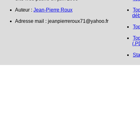
Auteur :
Jean-Pierre Roux
Top
déb
Adresse mail : jeanpierreroux71@yahoo.fr
To
Top
(.P
Sta