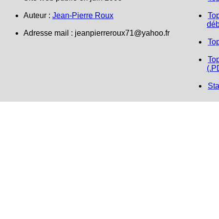
Auteur :
Jean-Pierre Roux
Top
déb
Adresse mail : jeanpierreroux71@yahoo.fr
To
Top
(.P
Sta