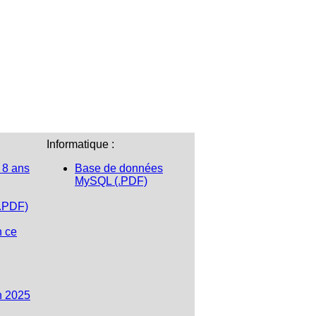
Informatique :
 8 ans
Base de données
MySQL (.PDF)
(.PDF)
n ce
n 2025