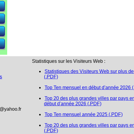
e)
e)
e)
Statistiques sur les Visiteurs Web :
Statistiques des Visiteurs Web sur plus de
s
(.PDF)
Top Ten mensuel en début d'année 2026 
Top 20 des plus grandes villes par pays e
début d'année 2026 (.PDF)
1@yahoo.fr
Top Ten mensuel année 2025 (.PDF)
Top 20 des plus grandes villes par pays e
(.PDF)