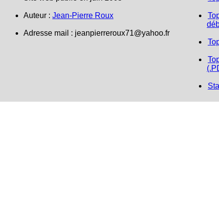
Auteur :
Jean-Pierre Roux
Top
déb
Adresse mail : jeanpierreroux71@yahoo.fr
To
Top
(.P
Sta