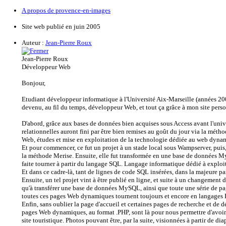
A propos de provence-en-images
Site web publié en juin 2005
Auteur :
Jean-Pierre Roux
Jean-Pierre Roux
Développeur Web
Bonjour,
Etudiant développeur informatique à l'Université Aix-Marseille (années 200
devenu, au fil du temps, développeur Web, et tout ça grâce à mon site per
D'abord, grâce aux bases de données bien acquises sous Access avant l'univ
relationnelles auront fini par être bien remises au goût du jour via la métho
Web, études et mise en exploitation de la technologie dédiée au web dy
Et pour commencer, ce fut un projet à un stade local sous Wampserver, puis,
la méthode Merise. Ensuite, elle fut transformée en une base de données 
faite tourner à partir du langage SQL. Langage informatique dédié à exploit
Et dans ce cadre-là, tant de lignes de code SQL insérées, dans la majeure p
Ensuite, un tel projet vint à être publié en ligne, et suite à un changement
qu'à transférer une base de données MySQL, ainsi que toute une série de p
toutes ces pages Web dynamiques tournent toujours et encore en langages
Enfin, sans oublier la page d'accueil et certaines pages de recherche et de
pages Web dynamiques, au format .PHP, sont là pour nous permettre d'avoir a
site touristique. Photos pouvant être, par la suite, visionnées à partir de di