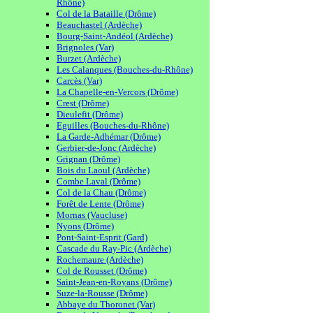
Rhône)
Col de la Bataille (Drôme)
Beauchastel (Ardèche)
Bourg-Saint-Andéol (Ardèche)
Brignoles (Var)
Burzet (Ardèche)
Les Calanques (Bouches-du-Rhône)
Carcès (Var)
La Chapelle-en-Vercors (Drôme)
Crest (Drôme)
Dieulefit (Drôme)
Eguilles (Bouches-du-Rhône)
La Garde-Adhémar (Drôme)
Gerbier-de-Jonc (Ardèche)
Grignan (Drôme)
Bois du Laoul (Ardèche)
Combe Laval (Drôme)
Col de la Chau (Drôme)
Forêt de Lente (Drôme)
Mornas (Vaucluse)
Nyons (Drôme)
Pont-Saint-Esprit (Gard)
Cascade du Ray-Pic (Ardèche)
Rochemaure (Ardèche)
Col de Rousset (Drôme)
Saint-Jean-en-Royans (Drôme)
Suze-la-Rousse (Drôme)
Abbaye du Thoronet (Var)