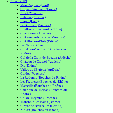
Année 2009
Mont Aigoual (Gard)
Cirque d'Archiane (Drôme)
Aurel (Vaucluse)
Balazuc (Ardèche)
Barjac (Gard)
Le Barroux (Vaucluse)
Boulbon (Bouches-du-Rhône)
Chambonas (Ardèche)
Châteauneuf-du-Pape (Vaucluse)
Châtillon-en-Diois (Drôme)
Le Claps (Drôme)
Cornillon-Confoux (Bouches-du-
Rhône)
Col de la Croix-de-Bauzon (Ardèche)
Château de Crussol (Ardèche)
Die (Drôme)
Vallée de l'Eyrieux (Ardèche)
Gordes (Vaucluse)
La Redonne (Bouches-du-Rhône)
Les Figuières (Bouches-du-Rhône)
Marseille (Bouches-du-Rhône)
Calanque de Méjean (Bouches-du-
Rhône)
Col de Meyrand (Ardèche)
Montbrun-les-Bains (Drôme)
Cirque de Navacelles (Hérault)
Niolon (Bouches-du-Rhône)