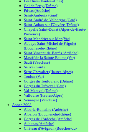
Les Orres (Hautes-Alpes)
Col de Perty (Drôme)
Privas (Ardèche)
Saint-Ambroix (Gard)
Saint-André-de-Valborgne (Gard)
Saint-Auban-sur-l'Ouvèze (Drôme)
Chapelle Saint-Donat (Alpes-de-Haute-
Provence)
Saint-Mandrier-sur-Mer (Var)
Abbaye Saint-Michel de Frigolet
(Bouches-du-Rhône)
Saint-Vincent-de-Barrès (Ardèche)
Massif de la Sainte-Baume (Var)
Sault (Vaucluse)
Sauve (Gard)
Serre Chevalier (Hautes-Alpes)
Toulon (Var)
Gorges du Toulourenc (Drôme)
Gorges du Trévezel (Gard)
Val-Maravel (Drôme)
Vallouise (Hautes-Alpes)
Venasque (Vaucluse)
Année 2008
Alba-la-Romaine (Ardèche)
Albaron (Bouches-du-Rhône)
Gorges de l'Ardèche (Ardèche)
Aubenas (Ardèche)
Château d'Avignon (Bouches-du-