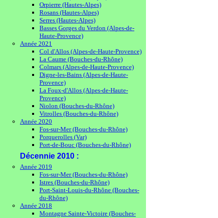
Orpierre (Hautes-Alpes)
Rosans (Hautes-Alpes)
Serres (Hautes-Alpes)
Basses Gorges du Verdon (Alpes-de-
Haute-Provence)
Année 2021
Col d'Allos (Alpes-de-Haute-Provence)
La Caume (Bouches-du-Rhône)
Colmars (Alpes-de-Haute-Provence)
Digne-les-Bains (Alpes-de-Haute-
Provence)
La Foux-d'Allos (Alpes-de-Haute-
Provence)
Niolon (Bouches-du-Rhône)
Vitrolles (Bouches-du-Rhône)
Année 2020
Fos-sur-Mer (Bouches-du-Rhône)
Porquerolles (Var)
Port-de-Bouc (Bouches-du-Rhône)
Décennie 2010 :
Année 2019
Fos-sur-Mer (Bouches-du-Rhône)
Istres (Bouches-du-Rhône)
Port-Saint-Louis-du-Rhône (Bouches-
du-Rhône)
Année 2018
Montagne Sainte-Victoire (Bouches-