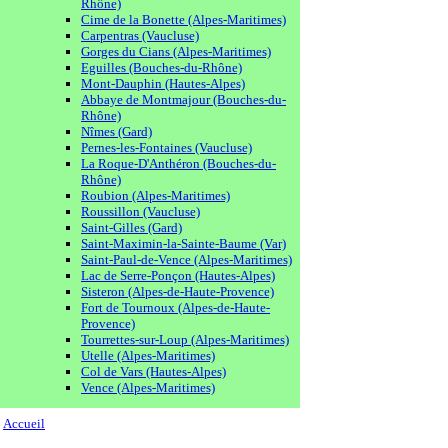
Rhône)
Cime de la Bonette (Alpes-Maritimes)
Carpentras (Vaucluse)
Gorges du Cians (Alpes-Maritimes)
Eguilles (Bouches-du-Rhône)
Mont-Dauphin (Hautes-Alpes)
Abbaye de Montmajour (Bouches-du-
Rhône)
Nîmes (Gard)
Pernes-les-Fontaines (Vaucluse)
La Roque-D'Anthéron (Bouches-du-
Rhône)
Roubion (Alpes-Maritimes)
Roussillon (Vaucluse)
Saint-Gilles (Gard)
Saint-Maximin-la-Sainte-Baume (Var)
Saint-Paul-de-Vence (Alpes-Maritimes)
Lac de Serre-Ponçon (Hautes-Alpes)
Sisteron (Alpes-de-Haute-Provence)
Fort de Tournoux (Alpes-de-Haute-
Provence)
Tourrettes-sur-Loup (Alpes-Maritimes)
Utelle (Alpes-Maritimes)
Col de Vars (Hautes-Alpes)
Vence (Alpes-Maritimes)
Accueil