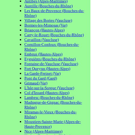
Antibes (Alpes-Maritimes)
Aureille (Bouches-du-Rhône)
Les Baux-de-Provence (Bouches-du-
Rhône)
Village des Bories (Vaucluse)
Bormes-les-Mimosas (Var)
Briançon (Hautes-Alpes)
Carry-le-Rouet (Bouches-du-Rhône)
Cavaillon (Vaucluse)
Cornillon-Confoux (Bouches-du-
Rhône)
Embrun (Hautes-Alpes)
Eyguières (Bouches-du-Rhône)
Fontaine-de-Vaucluse (Vaucluse)
Fort Queyras (Hautes-Alpes)
La Garde-Freinet (Var)
Pont du Gard (Gard)
Grimaud (Var)
L'Isle-sur-la-Sorgue (Vaucluse)
Col d'Izoard (Hautes-Alpes)
Lambesc (Bouches-du-Rhône)
Madrague-de-Gignac (Bouches-du-
Rhône)
Miramas-le-Vieux (Bouches-du-
Rhône)
Moustiers-Sainte-Marie (Alpes-de-
Haute-Provence)
Nice (Alpes-Maritimes)