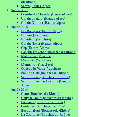
du-Rhône)
Serres (Hautes-Alpes)
Année 2017
Oratoire du Chazelet (Hautes-Alpes)
Col du Lautaret (Hautes-Alpes)
Col du Galibier (Hautes-Alpes)
Année 2015
Les Baraques (Hautes-Alpes)
Bollène (Vaucluse)
Bonnieux (Vaucluse)
Col du Noyer (Hautes-Alpes)
Gap (Hautes-Alpes)
Lançon-Provence (Bouches-du-Rhône)
Malaucène (Vaucluse)
Ménerbes (Vaucluse)
Mormoiron (Vaucluse)
Oppède-le-Vieux (Vaucluse)
Pont-de-Gau (Bouches-du-Rhône)
Saint-Cannat (Bouches-du-Rhône)
Saint-Etienne-en-Dévoluy (Hautes-
Alpes)
Année 2014
Carro (Bouches-du-Rhône)
Carry-le-Rouet (Bouches-du-Rhône)
La Ciotat (Bouches-du-Rhône)
Gardanne (Bouches-du-Rhône)
Iles du Frioul (Bouches-du-Rhône)
La Couronne (Bouches-du-Rhône)