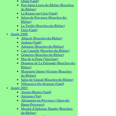
Orsan (Gard)
Port-Saint-Louis-du-Rhône (Bouches-
du-Rhône)
La Roque-sur-Cèze (Gard)
Salon-de-Provence (Bouches-du-
Rhône)
La Treille (Bouches-du-Rhône)
Uzès (Gard)
Année 2006
Allauch (Bouches-du-Rhône)
Anduze (Gard)
Aubagne (Bouches-du-Rhône)
Cap Canaille (Bouches-du-Rhône)
Gémenos (Bouches-du-Rhône)
Mur de la Peste (Vaucluse)
Domaine de La Palissade (Bouches-du-
Rhône)
Montagne Sainte-Victoire (Bouches-
du-Rhône)
Salin-de-Giraud (Bouches-du-Rhône)
Villeneuve-lès-Avignon (Gard)
Année 2005
Aigues-Mortes (Gard)
Aiguines (Var)
Allemagne-en-Provence (Alpes-de-
Haute-Provence)
Moulin d'Aphonse Daudet (Bouches-
du-Rhône)