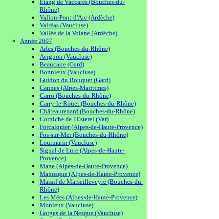
Etang de Vaccarès (Bouches-du-
Rhône)
Vallon-Pont-d'Arc (Ardèche)
Valréas (Vaucluse)
Vallée de la Volane (Ardèche)
Année 2007
Arles (Bouches-du-Rhône)
Avignon (Vaucluse)
Beaucaire (Gard)
Bonnieux (Vaucluse)
Guidon du Bouquet (Gard)
Cannes (Alpes-Maritimes)
Carro (Bouches-du-Rhône)
Carry-le-Rouet (Bouches-du-Rhône)
Châteaurenard (Bouches-du-Rhône)
Corniche de l'Esterel (Var)
Forcalquier (Alpes-de-Haute-Provence)
Fos-sur-Mer (Bouches-du-Rhône)
Lourmarin (Vaucluse)
Signal de Lure (Alpes-de-Haute-
Provence)
Mane (Alpes-de-Haute-Provence)
Manosque (Alpes-de-Haute-Provence)
Massif de Marseilleveyre (Bouches-du-
Rhône)
Les Mées (Alpes-de-Haute-Provence)
Monieux (Vaucluse)
Gorges de la Nesque (Vaucluse)