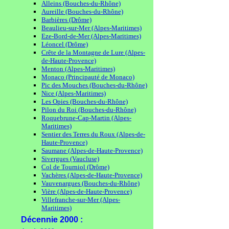
Alleins (Bouches-du-Rhône)
Aureille (Bouches-du-Rhône)
Barbières (Drôme)
Beaulieu-sur-Mer (Alpes-Maritimes)
Eze-Bord-de-Mer (Alpes-Maritimes)
Léoncel (Drôme)
Crête de la Montagne de Lure (Alpes-
de-Haute-Provence)
Menton (Alpes-Maritimes)
Monaco (Principauté de Monaco)
Pic des Mouches (Bouches-du-Rhône)
Nice (Alpes-Maritimes)
Les Opies (Bouches-du-Rhône)
Pilon du Roi (Bouches-du-Rhône)
Roquebrune-Cap-Martin (Alpes-
Maritimes)
Sentier des Terres du Roux (Alpes-de-
Haute-Provence)
Saumane (Alpes-de-Haute-Provence)
Sivergues (Vaucluse)
Col de Tourniol (Drôme)
Vachères (Alpes-de-Haute-Provence)
Vauvenargues (Bouches-du-Rhône)
Vière (Alpes-de-Haute-Provence)
Villefranche-sur-Mer (Alpes-
Maritimes)
Décennie 2000 :