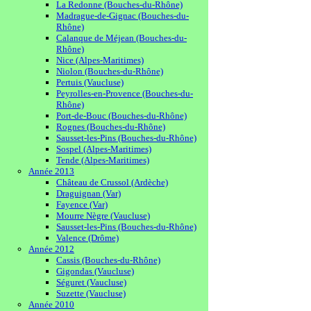
La Redonne (Bouches-du-Rhône)
Madrague-de-Gignac (Bouches-du-
Rhône)
Calanque de Méjean (Bouches-du-
Rhône)
Nice (Alpes-Maritimes)
Niolon (Bouches-du-Rhône)
Pertuis (Vaucluse)
Peyrolles-en-Provence (Bouches-du-
Rhône)
Port-de-Bouc (Bouches-du-Rhône)
Rognes (Bouches-du-Rhône)
Sausset-les-Pins (Bouches-du-Rhône)
Sospel (Alpes-Maritimes)
Tende (Alpes-Maritimes)
Année 2013
Château de Crussol (Ardèche)
Draguignan (Var)
Fayence (Var)
Mourre Nègre (Vaucluse)
Sausset-les-Pins (Bouches-du-Rhône)
Valence (Drôme)
Année 2012
Cassis (Bouches-du-Rhône)
Gigondas (Vaucluse)
Séguret (Vaucluse)
Suzette (Vaucluse)
Année 2010