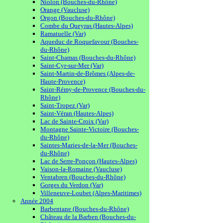
Niolon (Bouches-du-Rhône)
Orange (Vaucluse)
Orgon (Bouches-du-Rhône)
Combe du Queyras (Hautes-Alpes)
Ramatuelle (Var)
Aqueduc de Roquefavour (Bouches-
du-Rhône)
Saint-Chamas (Bouches-du-Rhône)
Saint-Cyr-sur-Mer (Var)
Saint-Martin-de-Brômes (Alpes-de-
Haute-Provence)
Saint-Rémy-de-Provence (Bouches-du-
Rhône)
Saint-Tropez (Var)
Saint-Véran (Hautes-Alpes)
Lac de Sainte-Croix (Var)
Montagne Sainte-Victoire (Bouches-
du-Rhône)
Saintes-Maries-de-la-Mer (Bouches-
du-Rhône)
Lac de Serre-Ponçon (Hautes-Alpes)
Vaison-la-Romaine (Vaucluse)
Ventabren (Bouches-du-Rhône)
Gorges du Verdon (Var)
Villeneuve-Loubet (Alpes-Maritimes)
Année 2004
Barbentane (Bouches-du-Rhône)
Château de la Barben (Bouches-du-