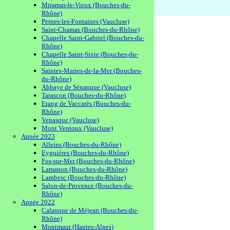
Miramas-le-Vieux (Bouches-du-
Rhône)
Pernes-les-Fontaines (Vaucluse)
Saint-Chamas (Bouches-du-Rhône)
Chapelle Saint-Gabriel (Bouches-du-
Rhône)
Chapelle Saint-Sixte (Bouches-du-
Rhône)
Saintes-Maries-de-la-Mer (Bouches-
du-Rhône)
Abbaye de Sénanque (Vaucluse)
Tarascon (Bouches-du-Rhône)
Etang de Vaccarès (Bouches-du-
Rhône)
Venasque (Vaucluse)
Mont Ventoux (Vaucluse)
Année 2023
Alleins (Bouches-du-Rhône)
Eyguières (Bouches-du-Rhône)
Fos-sur-Mer (Bouches-du-Rhône)
Lamanon (Bouches-du-Rhône)
Lambesc (Bouches-du-Rhône)
Salon-de-Provence (Bouches-du-
Rhône)
Année 2022
Calanque de Méjean (Bouches-du-
Rhône)
Montmaur (Hautes-Alpes)