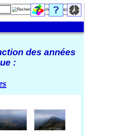
nction des années
ue :
es