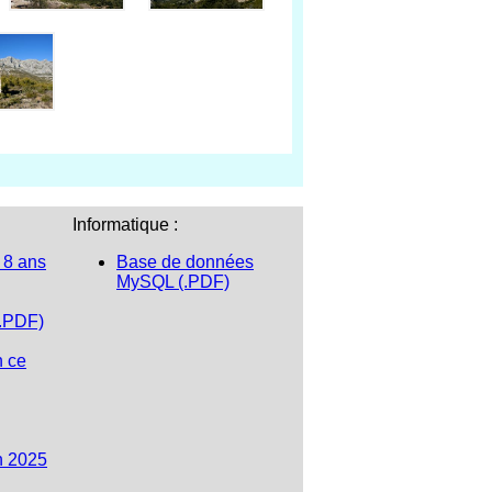
Informatique :
 8 ans
Base de données
MySQL (.PDF)
(.PDF)
n ce
n 2025