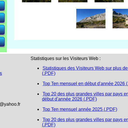
e)
e)
e)
Statistiques sur les Visiteurs Web :
Statistiques des Visiteurs Web sur plus de
s
(.PDF)
Top Ten mensuel en début d'année 2026 
Top 20 des plus grandes villes par pays e
début d'année 2026 (.PDF)
1@yahoo.fr
Top Ten mensuel année 2025 (.PDF)
Top 20 des plus grandes villes par pays e
(.PDF)