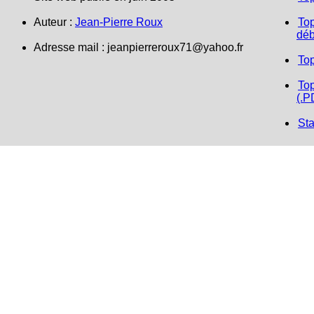
Auteur :
Jean-Pierre Roux
Top
déb
Adresse mail : jeanpierreroux71@yahoo.fr
To
Top
(.P
Sta