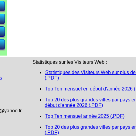
e)
e)
e)
Statistiques sur les Visiteurs Web :
Statistiques des Visiteurs Web sur plus de
s
(.PDF)
Top Ten mensuel en début d'année 2026 
Top 20 des plus grandes villes par pays e
début d'année 2026 (.PDF)
1@yahoo.fr
Top Ten mensuel année 2025 (.PDF)
Top 20 des plus grandes villes par pays e
(.PDF)