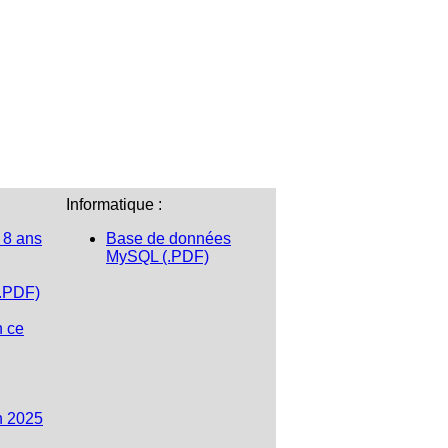
Informatique :
 8 ans
Base de données
MySQL (.PDF)
(.PDF)
n ce
n 2025