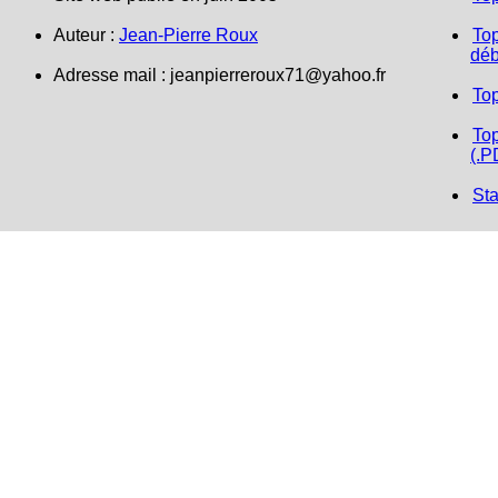
Auteur :
Jean-Pierre Roux
Top
déb
Adresse mail : jeanpierreroux71@yahoo.fr
To
Top
(.P
Sta