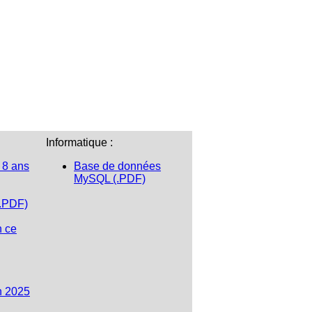
Informatique :
 8 ans
Base de données
MySQL (.PDF)
(.PDF)
n ce
n 2025