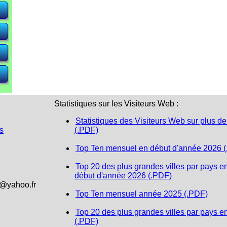
e)
e)
e)
Statistiques sur les Visiteurs Web :
Statistiques des Visiteurs Web sur plus de
s
(.PDF)
Top Ten mensuel en début d'année 2026 
Top 20 des plus grandes villes par pays e
début d'année 2026 (.PDF)
1@yahoo.fr
Top Ten mensuel année 2025 (.PDF)
Top 20 des plus grandes villes par pays e
(.PDF)