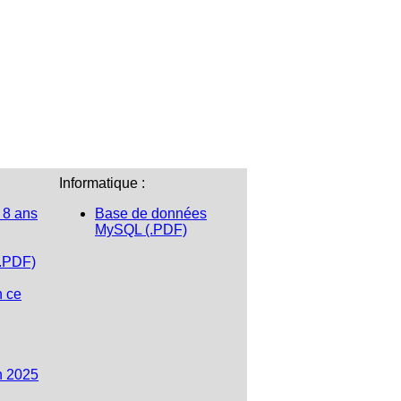
Informatique :
 8 ans
Base de données
MySQL (.PDF)
(.PDF)
n ce
n 2025