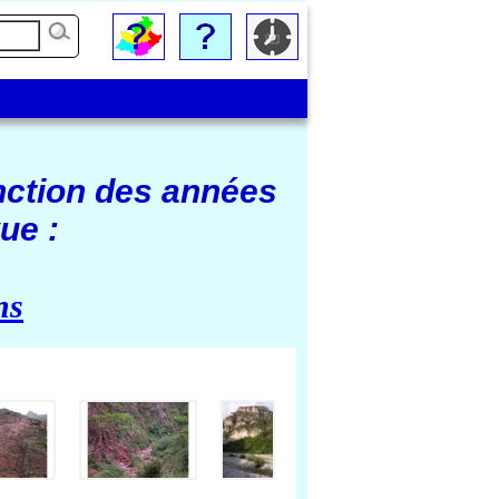
nction des années
ue :
ns