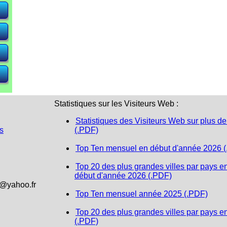
e)
e)
e)
Statistiques sur les Visiteurs Web :
Statistiques des Visiteurs Web sur plus de
s
(.PDF)
Top Ten mensuel en début d'année 2026 
Top 20 des plus grandes villes par pays e
début d'année 2026 (.PDF)
1@yahoo.fr
Top Ten mensuel année 2025 (.PDF)
Top 20 des plus grandes villes par pays e
(.PDF)