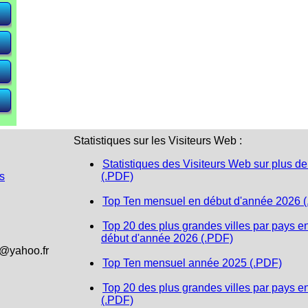
e)
e)
e)
Statistiques sur les Visiteurs Web :
Statistiques des Visiteurs Web sur plus de
s
(.PDF)
Top Ten mensuel en début d'année 2026 
Top 20 des plus grandes villes par pays e
début d'année 2026 (.PDF)
1@yahoo.fr
Top Ten mensuel année 2025 (.PDF)
Top 20 des plus grandes villes par pays e
(.PDF)