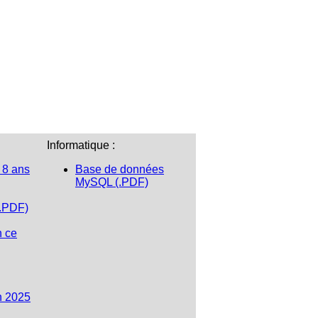
Informatique :
 8 ans
Base de données
MySQL (.PDF)
(.PDF)
n ce
n 2025