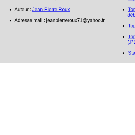
Auteur :
Jean-Pierre Roux
Top
déb
Adresse mail : jeanpierreroux71@yahoo.fr
To
Top
(.P
Sta