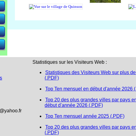
e)
e)
e)
Statistiques sur les Visiteurs Web :
Statistiques des Visiteurs Web sur plus de
s
(.PDF)
Top Ten mensuel en début d'année 2026 
Top 20 des plus grandes villes par pays e
début d'année 2026 (.PDF)
1@yahoo.fr
Top Ten mensuel année 2025 (.PDF)
Top 20 des plus grandes villes par pays e
(.PDF)