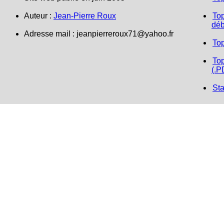
Auteur :
Jean-Pierre Roux
Top
déb
Adresse mail : jeanpierreroux71@yahoo.fr
To
Top
(.P
Sta