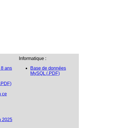
Informatique :
 8 ans
Base de données
MySQL (.PDF)
(.PDF)
n ce
n 2025