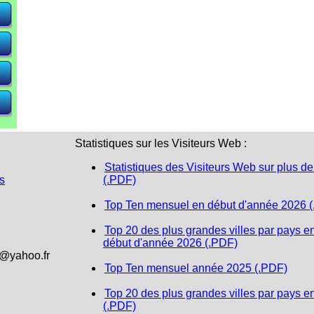
e)
e)
e)
Statistiques sur les Visiteurs Web :
Statistiques des Visiteurs Web sur plus de
s
(.PDF)
Top Ten mensuel en début d'année 2026 
Top 20 des plus grandes villes par pays e
début d'année 2026 (.PDF)
1@yahoo.fr
Top Ten mensuel année 2025 (.PDF)
Top 20 des plus grandes villes par pays e
(.PDF)