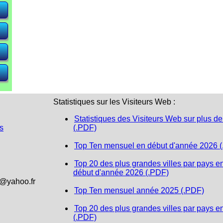
e)
e)
e)
Statistiques sur les Visiteurs Web :
Statistiques des Visiteurs Web sur plus de
s
(.PDF)
Top Ten mensuel en début d'année 2026 
Top 20 des plus grandes villes par pays e
début d'année 2026 (.PDF)
1@yahoo.fr
Top Ten mensuel année 2025 (.PDF)
Top 20 des plus grandes villes par pays e
(.PDF)