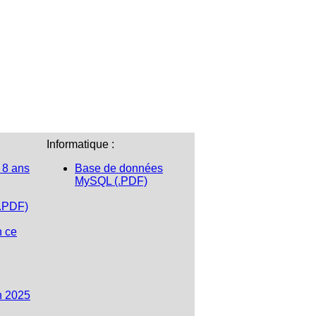
Informatique :
 8 ans
Base de données
MySQL (.PDF)
(.PDF)
n ce
n 2025