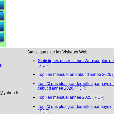
e)
e)
e)
Statistiques sur les Visiteurs Web :
Statistiques des Visiteurs Web sur plus de
s
(.PDF)
Top Ten mensuel en début d'année 2026 
Top 20 des plus grandes villes par pays e
début d'année 2026 (.PDF)
1@yahoo.fr
Top Ten mensuel année 2025 (.PDF)
Top 20 des plus grandes villes par pays e
(.PDF)