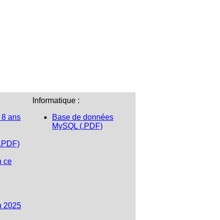
Informatique :
 8 ans
Base de données
MySQL (.PDF)
(.PDF)
n ce
n 2025