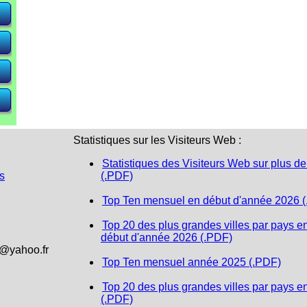
e)
e)
e)
Statistiques sur les Visiteurs Web :
Statistiques des Visiteurs Web sur plus de
s
(.PDF)
Top Ten mensuel en début d'année 2026 
Top 20 des plus grandes villes par pays e
début d'année 2026 (.PDF)
1@yahoo.fr
Top Ten mensuel année 2025 (.PDF)
Top 20 des plus grandes villes par pays e
(.PDF)