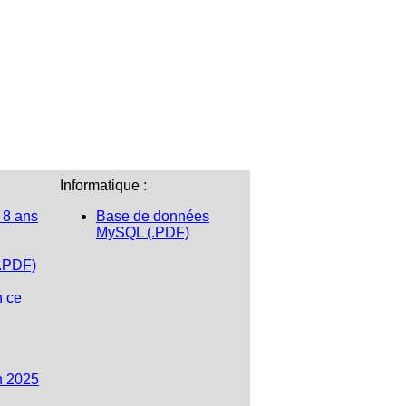
Informatique :
 8 ans
Base de données
MySQL (.PDF)
(.PDF)
n ce
n 2025