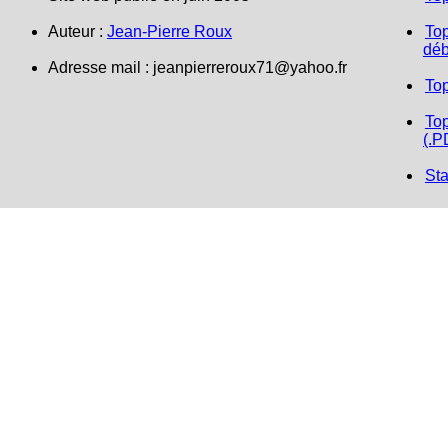
Auteur :
Jean-Pierre Roux
Top
déb
Adresse mail : jeanpierreroux71@yahoo.fr
To
Top
(.P
Sta