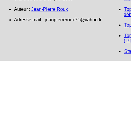
Auteur :
Jean-Pierre Roux
Top
déb
Adresse mail : jeanpierreroux71@yahoo.fr
To
Top
(.P
Sta