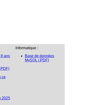
Informatique :
 8 ans
Base de données
MySQL (.PDF)
(.PDF)
n ce
n 2025