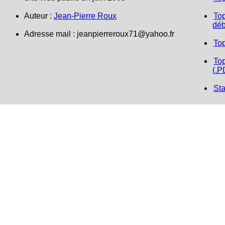
Auteur :
Jean-Pierre Roux
Top
déb
Adresse mail : jeanpierreroux71@yahoo.fr
To
Top
(.P
Sta