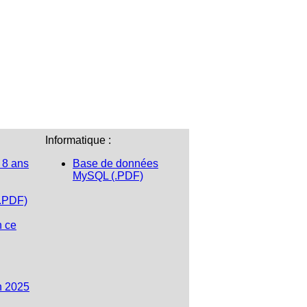
Informatique :
 8 ans
Base de données
MySQL (.PDF)
(.PDF)
n ce
n 2025