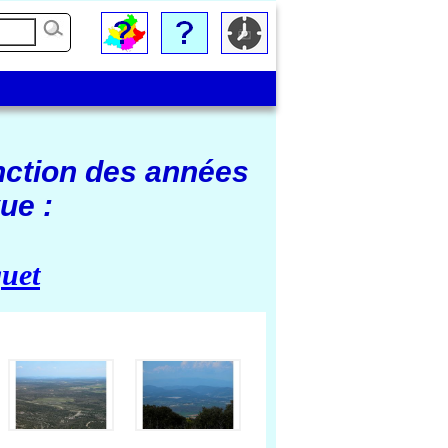
nction des années
ue :
uet