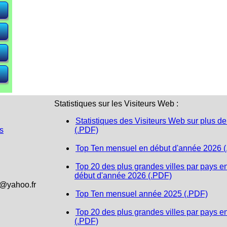
e)
e)
e)
Statistiques sur les Visiteurs Web :
Statistiques des Visiteurs Web sur plus de
s
(.PDF)
Top Ten mensuel en début d'année 2026 
Top 20 des plus grandes villes par pays e
début d'année 2026 (.PDF)
1@yahoo.fr
Top Ten mensuel année 2025 (.PDF)
Top 20 des plus grandes villes par pays e
(.PDF)