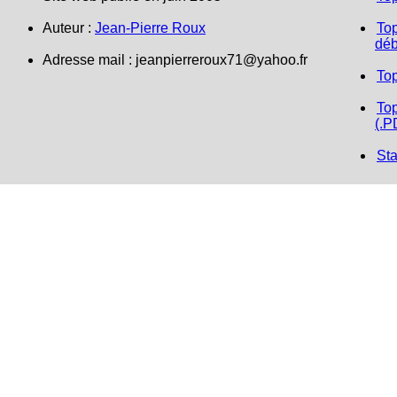
Auteur :
Jean-Pierre Roux
Top
déb
Adresse mail : jeanpierreroux71@yahoo.fr
To
Top
(.P
Sta